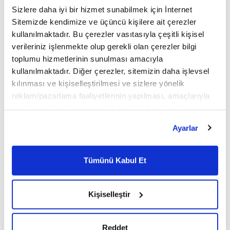
Sizlere daha iyi bir hizmet sunabilmek için İnternet
Türkiye's Diplomacy | US-
Iran Pause Hostilities
Sitemizde kendimize ve üçüncü kişilere ait çerezler
kullanılmaktadır. Bu çerezler vasıtasıyla çeşitli kişisel
verileriniz işlenmekte olup gerekli olan çerezler bilgi
toplumu hizmetlerinin sunulması amacıyla
Türkiye's Diplomacy | US-
kullanılmaktadır. Diğer çerezler, sitemizin daha işlevsel
Iran Gulf Standoff
kılınması ve kişiselleştirilmesi ve sizlere yönelik
reklam/pazarlama faaliyetlerinin yapılması, amaçlarıyla
sınırlı olarak açık rızanız dahilinde kullanılacaktır.
Çerezlere ilişkin tercihlerinizi çerez paneli vasıtasıyla
Ayarlar
Türkiye's Diplomacy |
belirleyebilirsiniz. Çerezlere ilişkin detaylı bilgi için
Lebanon-Israel Withdrawal
Ayarlar butonuna tıklayabilir,
Çerez Bilgilendirme
Metnimizi ziyaret edebilirsiniz.
Tümünü Kabul Et
6698 sayılı Kişisel Verilerin Korunması Kanunu uyarınca
hazırlanmış olan İnternet Sitesi Aydınlatma Metnimizi
Türkiye faced not just a coup
okumak ve sitemizi ziyaretiniz kapsamında
Kişiselleştir
attempt, but also an invasion
gerçekleştirilen veri işleme faaliyetleri ile ilgili daha
detaylı bilgi almak için lütfen
tıklayınız.
Reddet