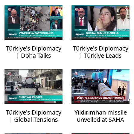
Türkiye's Diplomacy
Türkiye's Diplomacy
| Doha Talks
| Türkiye Leads
Uncertain
Response to Gaza
Flotilla Attack
Türkiye's Diplomacy
Yıldırımhan missile
| Global Tensions
unveiled at SAHA
Spike
Expo 2026 in
Istanbul