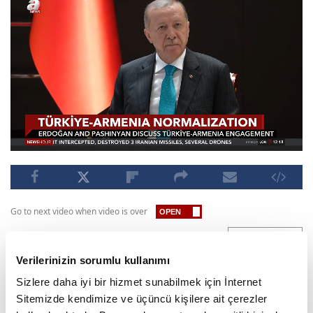
Go to next video when video is over
Published : 06.03.2026 05:27 PM
SUBSCRIBE
Verilerinizin sorumlu kullanımı
Turkish President Recep Tayyip Erdoğan and
Sizlere daha iyi bir hizmet sunabilmek için İnternet
Armenian Prime Minister Nikol Pashinyan held
Sitemizde kendimize ve üçüncü kişilere ait çerezler
talks on advancing the normalization process