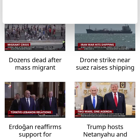
Dozens dead after
Drone strike near
mass migrant
suez raises shipping
crossing into Ceuta
security fears
Erdoğan reaffirms
Trump hosts
support for
Netanyahu and