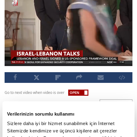
Go to next video when video is over
Published : 06.28.2026 07:37 PM
SUBSCRIBE
Verilerinizin sorumlu kullanımı
Israel and Lebanon have signed a U.S.-sponsored
Sizlere daha iyi bir hizmet sunabilmek için İnternet
framework agreement aimed at advancing
Sitemizde kendimize ve üçüncü kişilere ait çerezler
negotiations and reducing cross-border tensions.