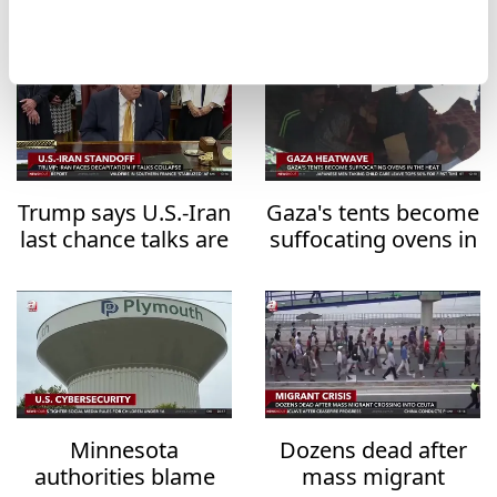
Overwhelming
De-escalation
Military Action
Trump says U.S.-Iran
Gaza's tents become
last chance talks are
suffocating ovens in
underway
the heat
Minnesota
Dozens dead after
authorities blame
mass migrant