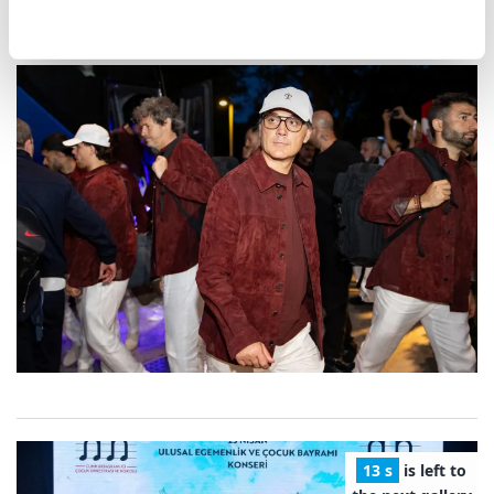
12 s
is left to