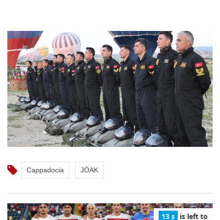
Cappadocia
JÖAK
12 s
is left to