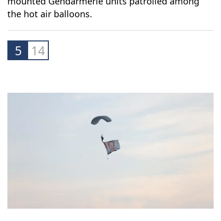
mounted Gendarmerie units patrolled among
the hot air balloons.
5
14