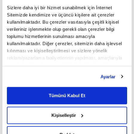
Sizlere daha iyi bir hizmet sunabilmek için İnternet
Sitemizde kendimize ve üçüncü kişilere ait çerezler
kullanılmaktadır. Bu çerezler vasıtasıyla çeşitli kişisel
verileriniz işlenmekte olup gerekli olan çerezler bilgi
toplumu hizmetlerinin sunulması amacıyla
kullanılmaktadır. Diğer çerezler, sitemizin daha işlevsel
kılınması ve kişiselleştirilmesi ve sizlere yönelik
reklam/pazarlama faaliyetlerinin yapılması, amaçlarıyla
sınırlı olarak açık rızanız dahilinde kullanılacaktır.
Çerezlere ilişkin tercihlerinizi çerez paneli vasıtasıyla
Ayarlar
belirleyebilirsiniz. Çerezlere ilişkin detaylı bilgi için
Ayarlar butonuna tıklayabilir,
Çerez Bilgilendirme
Metnimizi ziyaret edebilirsiniz.
Tümünü Kabul Et
6698 sayılı Kişisel Verilerin Korunması Kanunu uyarınca
hazırlanmış olan İnternet Sitesi Aydınlatma Metnimizi
8
14
okumak ve sitemizi ziyaretiniz kapsamında
Kişiselleştir
gerçekleştirilen veri işleme faaliyetleri ile ilgili daha
detaylı bilgi almak için lütfen
tıklayınız.